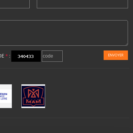
DE
*
:
ENVOYER