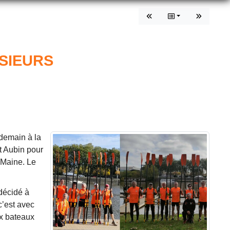
SIEURS
ndemain à la
St Aubin pour
 Maine. Le
décidé à
c’est avec
ux bateaux