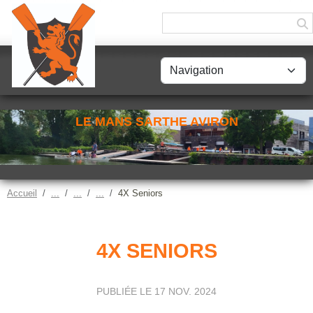
Panneau de gestion des cookies
LE MANS SARTHE AVIRON
Accueil
4X Seniors
4X SENIORS
PUBLIÉE LE
17 NOV. 2024