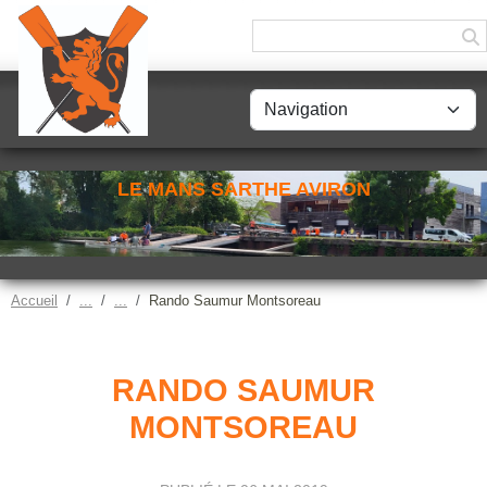
Panneau de gestion des cookies
LE MANS SARTHE AVIRON
Accueil
Rando Saumur Montsoreau
RANDO SAUMUR
MONTSOREAU