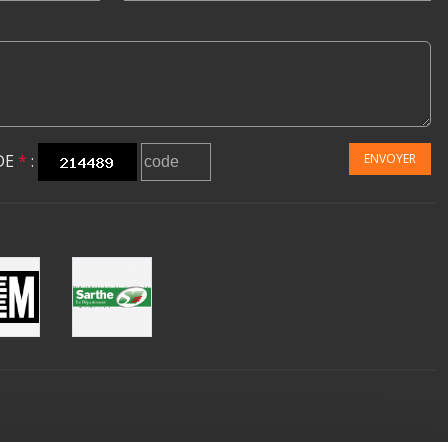
DE
*
:
ENVOYER